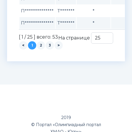
П**************
Т*******
*
По
П**************
Т*******
*
Ме
[ 1 / 25 ] всего: 53
На странице
<
1
2
3
>
2019
© Портал «Олимпиадный портал
ХМАО - Югры»